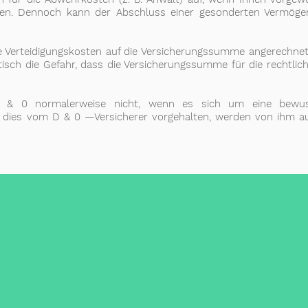
en. Dennoch kann der Abschluss einer gesonderten Vermöge
ie Verteidigungskosten auf die Versicherungssumme angerechnet
isch die Gefahr, dass die Versicherungssumme für die rechtlic
D & 0 normalerweise nicht, wenn es sich um eine bewusst
en dies vom D & 0 —Versicherer vorgehalten, werden von ihm au