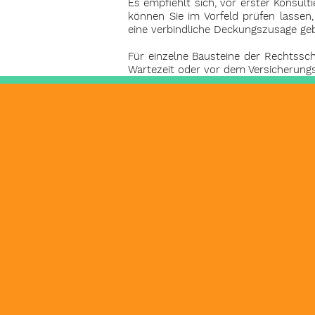
Es empfiehlt sich, vor erster Konsu
können Sie im Vorfeld prüfen lassen
eine verbindliche Deckungszusage ge
Für einzelne Bausteine der Rechtsschu
Wartezeit oder vor dem Versicherungs