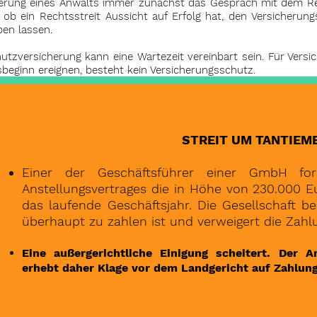
ltierung eines Anwalts immer zunächst das Gespräch mit dem R
, ob ein Rechtsstreit Aussicht auf Erfolg hat, den Versicheru
ben lassen.
tzversicherung kann eine Wartezeit vereinbart sein. Für Versich
beginn ereignen, besteht kein Versicherungsschutz.
STREIT UM TANTIEM
Einer der Geschäftsführer einer GmbH fo
Anstellungsvertrages die in Höhe von 230.000 E
das laufende Geschäftsjahr. Die Gesellschaft be
überhaupt zu zahlen ist und verweigert die Zahl
Eine außergerichtliche Einigung scheitert. Der 
erhebt daher Klage vor dem Landgericht auf Zahlun