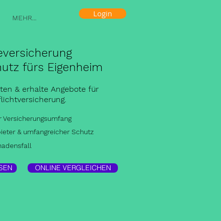
Login
MEHR...
versicherung
hutz fürs Eigenheim
aten & erhalte Angebote für
flichtversicherung.
er Versicherungsumfang
ieter & umfangreicher Schutz
hadensfall
SEN
ONLINE VERGLEICHEN