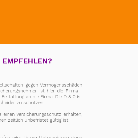
U EMPFEHLEN?
esellschaften gegen Vermögensschäden
icherungsnehmer ist hier die Firma -
 Erstattung an die Firma. Die D & 0 ist
cheider zu schützen.
 einen Versicherungsschutz erhalten,
eitlich unbefristet gültig ist.
orfen wird, Ihrem Unternehmen einen