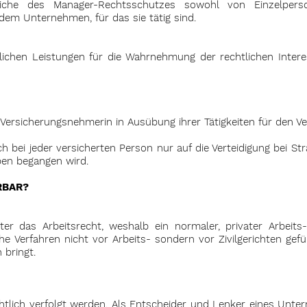
reiche des Manager-Rechtsschutzes sowohl von Einzelpers
em Unternehmen, für das sie tätig sind.
lichen Leistungen für die Wahrnehmung der rechtlichen Inte
 Versicherungsnehmerin in Ausübung ihrer Tätigkeiten für den 
h bei jeder versicherten Person nur auf die Verteidigung bei S
ben begangen wird.
RBAR?
unter das Arbeitsrecht, weshalb ein normaler, privater Arbeit
Verfahren nicht vor Arbeits- sondern vor Zivilgerichten gefü
 bringt.
tlich verfolgt werden. Als
Entscheider und Lenker eines Untern