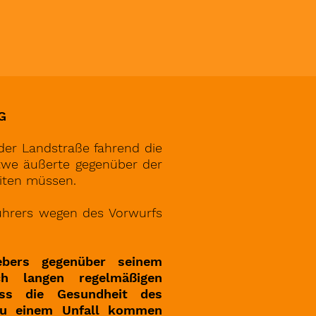
G
 der Landstraße fahrend die
itwe äußerte gegenüber der
eiten müssen.
führers wegen des Vorwurfs
ebers gegenüber seinem
h langen regelmäßigen
ass die Gesundheit des
 zu einem Unfall kommen