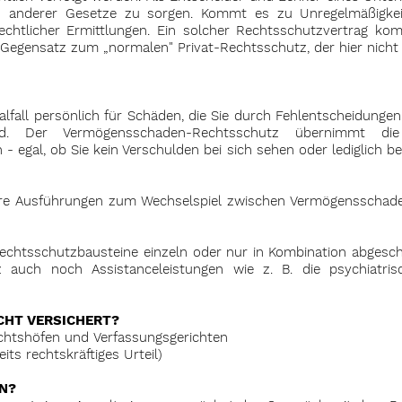
und anderer Gesetze zu sorgen. Kommt es zu Unregelmäßigkei
echtlicher Ermittlungen. Ein solcher Rechtsschutzvertrag ko
m Gegensatz zum „normalen" Privat-Rechtsschutz, der hier nicht
fall persönlich für Schäden, die Sie durch Fehlentscheidun
nd. Der Vermögensschaden-Rechtsschutz übernimmt d
 egal, ob Sie kein Verschulden bei sich sehen oder lediglich 
nsere Ausführungen zum Wechselspiel zwischen Vermögenssch
echtsschutzbausteine einzeln oder nur in Kombination abgesch
z auch noch Assistanceleistungen wie z. B. die psychiatri
ICHT VERSICHERT?
richtshöfen und
Verfassungsgerichten
its rechtskräftiges Urteil)
N?