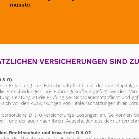
musste.
TZLICHEN VERSICHERUNGEN SIND Z
D & O)
ne Ergänzung zur Betriebshaftpflicht, mit der sich Kapitalg
ie Entscheidungen ihre Führungskräfte zugefügt werden. Vers
tung. Leistung ist die Prüfung der Schadenersatzpflicht und ggf.
m sich vor den Auswirkungen von Fehleinschätzungen ihrer Ents
 persönliche D & 0-Versicherungs-Lösungen an. So können Sie
n - und der auch nach Ihrem Ausscheiden aus dem Unternehmen z
den-Rechtsschutz und bzw.
trotz D & 0?
 für die Abwehrkosten (z. B. Anwalt) auf, wenn Ihnen vorgew